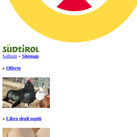
Sallrain
»
Sitemap
»
Offerte
»
Libro degli ospiti