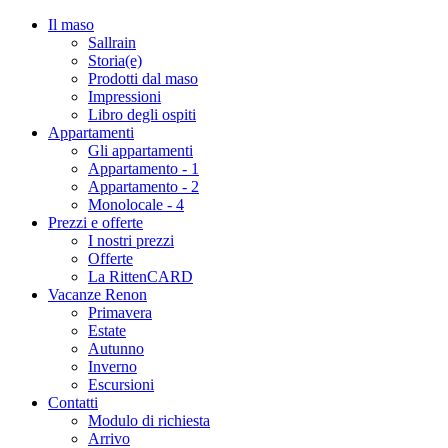
Il maso
Sallrain
Storia(e)
Prodotti dal maso
Impressioni
Libro degli ospiti
Appartamenti
Gli appartamenti
Appartamento - 1
Appartamento - 2
Monolocale - 4
Prezzi e offerte
I nostri prezzi
Offerte
La RittenCARD
Vacanze Renon
Primavera
Estate
Autunno
Inverno
Escursioni
Contatti
Modulo di richiesta
Arrivo