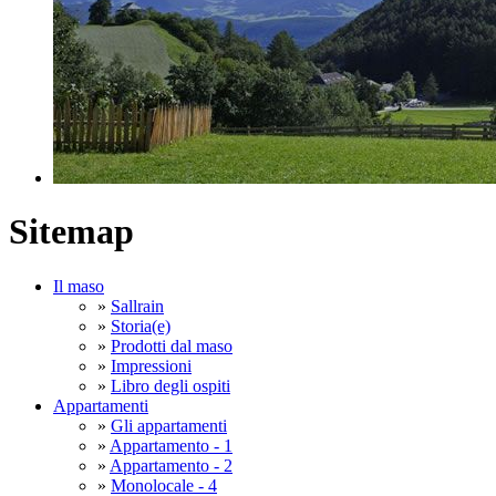
Sitemap
Il maso
»
Sallrain
»
Storia(e)
»
Prodotti dal maso
»
Impressioni
»
Libro degli ospiti
Appartamenti
»
Gli appartamenti
»
Appartamento - 1
»
Appartamento - 2
»
Monolocale - 4