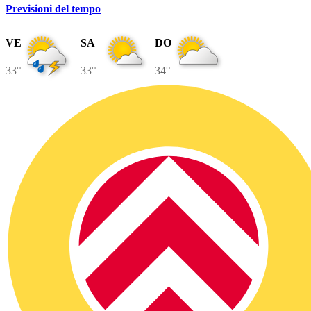
Previsioni del tempo
VE
SA
DO
33°
33°
34°