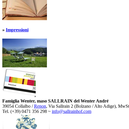
»
Impressioni
Famiglia Wenter, maso SALLRAIN del Wenter André
39054 Collalbo /
Renon
, Via Sallrain 2 (Bolzano / Alto Adige), Mw
Tel. (+39) 0471 356 298 ~
info@sallrainhof.com