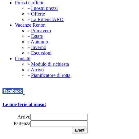
Prezzi e offerte
»
I nostri prezzi
»
Offerte
»
La RittenCARD
Vacanze Renon
»
Primavera
»
Estate
»
Autunno
»
Inverno
»
Escursioni
Contatti
»
Modulo di richiesta
»
Arrivo
»
Pianificatore di rotta
Le mie ferie al maso!
Arrivo
Partenza