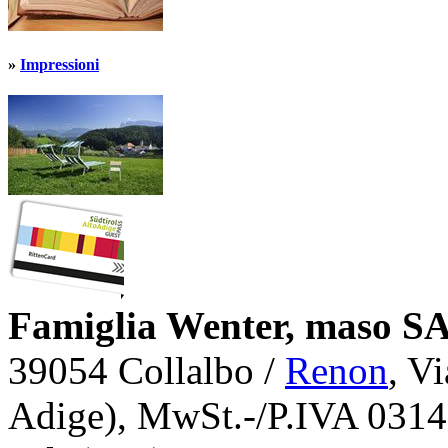
»
Impressioni
Famiglia Wenter, maso 
39054 Collalbo /
Renon
, V
Adige), MwSt.-/P.IVA 031