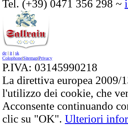
Tel. (+39) 0471 356 298 ~
de
|
it
|
sk
Colophone
|
Sitemap
|
Privacy
P.IVA: 03145990218
La direttiva europea 2009/
l'utilizzo dei cookie, che v
Acconsente continuando con
clic su "OK".
Ulteriori inf