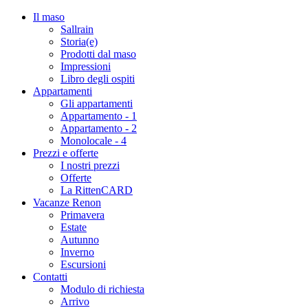
Il maso
Sallrain
Storia(e)
Prodotti dal maso
Impressioni
Libro degli ospiti
Appartamenti
Gli appartamenti
Appartamento - 1
Appartamento - 2
Monolocale - 4
Prezzi e offerte
I nostri prezzi
Offerte
La RittenCARD
Vacanze Renon
Primavera
Estate
Autunno
Inverno
Escursioni
Contatti
Modulo di richiesta
Arrivo