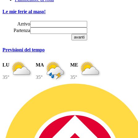
Le mie ferie al maso!
Arrivo
Partenza
Previsioni del tempo
LU
MA
ME
35°
35°
35°