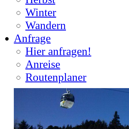
Winter
Wandern
Anfrage
Hier anfragen!
Anreise
Routenplaner