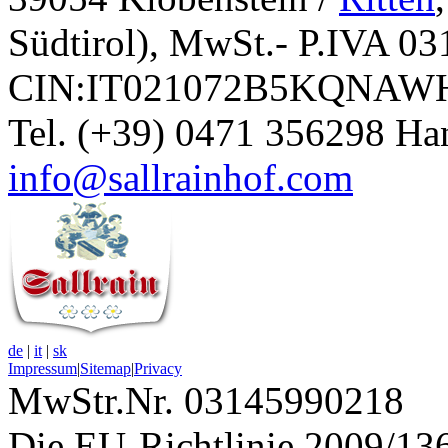
Südtirol), MwSt.- P.IVA 0
CIN:IT021072B5KQNA
Tel. (+39) 0471 356298 Ha
info@sallrainhof.com
de
|
it
|
sk
Impressum
|
Sitemap
|
Privacy
MwStr.Nr. 03145990218
Die EU-Richtlinie 2009/136