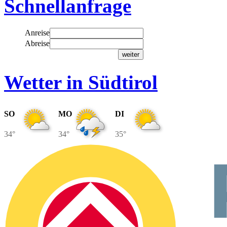
Schnellanfrage
Anreise
Abreise
Wetter in Südtirol
SO
MO
DI
34°
34°
35°