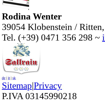
Rodina Wenter
39054 Klobenstein / Ritten,
Tel. (+39) 0471 356 298 ~
de
|
it
|
sk
Sitemap
|
Privacy
P.IVA 03145990218