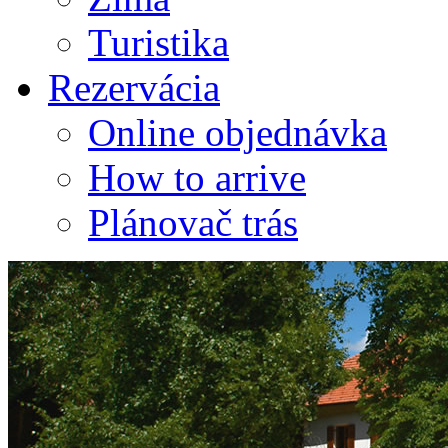
Turistika
Rezervácia
Online objednávka
How to arrive
Plánovač trás