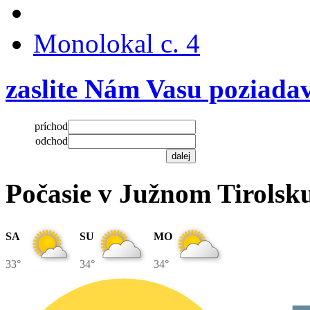
Monolokal c. 4
zaslite Nám Vasu poziada
príchod
odchod
Počasie v Južnom Tirolsk
SA
SU
MO
33°
34°
34°