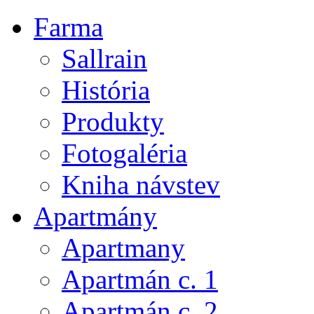
Farma
Sallrain
História
Produkty
Fotogaléria
Kniha návstev
Apartmány
Apartmany
Apartmán c. 1
Apartmán c. 2